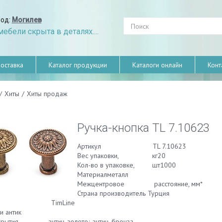
род:
Могилев
ебели скрыта в деталях....
оставка
Каталог продукции
Каталоги онлайн
Конт
/
Хиты
/
Хиты продаж
Ручка-кнопка TL 7.10623
Артикул TL 7.10623
Вес упаковки, кг20
Кол-во в упаковке, шт1000
Материалметалл
Межцентровое расстояние, мм*
Страна производитель Турция
нд TimLine
и антик
окрытия антич. золото; антич. бронза